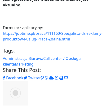
aktualne.
Formularz aplikacyjny:
https://jobtime.pl/praca/111160/Specjalista-ds-reklamy-
produktow-i-uslug-Praca-Zdalna.html
Tags:
Administracja Biurowa
Call center / Obsługa
klienta
Marketing
Share This Post:
Pinterest
Whatsapp
Cloud
StumbleUpon
Print
Share
Facebook
Twitter
via
Email