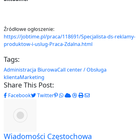
Źródłowe ogłoszenie:
https://jobtime.pl/praca/118691/Specjalista-ds-reklamy-
produktow-i-uslug-Praca-Zdalna.html
Tags:
Administracja Biurowa
Call center / Obsługa
klienta
Marketing
Share This Post:
Pinterest
Whatsapp
Cloud
StumbleUpon
Print
Share
Facebook
Twitter
via
Email
Wiadomości Częstochowa