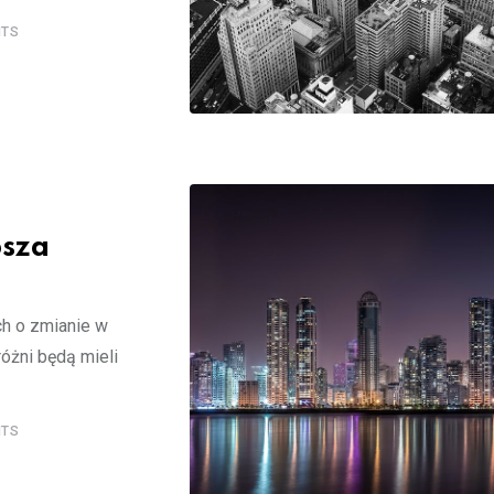
TS
psza
ch o zmianie w
óżni będą mieli
TS