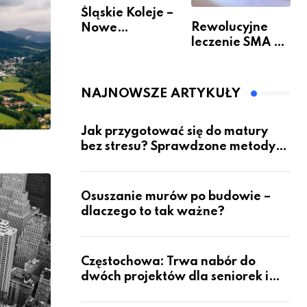
Śląskie Koleje –
Rewolucyjne
Nowe
leczenie SMA –
Możliwości
jak wygląda
Podróżowania
przyszłość dla
pacjentów?
NAJNOWSZE ARTYKUŁY
Jak przygotować się do matury
bez stresu? Sprawdzone metody
nauki z kursów w Częstochowie
Osuszanie murów po budowie –
dlaczego to tak ważne?
Częstochowa: Trwa nabór do
dwóch projektów dla seniorek i
seniorów