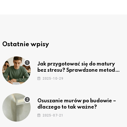
Ostatnie wpisy
Jak przygotować się do matury
bez stresu? Sprawdzone metody
nauki z kursów w Częstochowie
2025-10-29
Osuszanie murów po budowie –
dlaczego to tak ważne?
2025-07-21