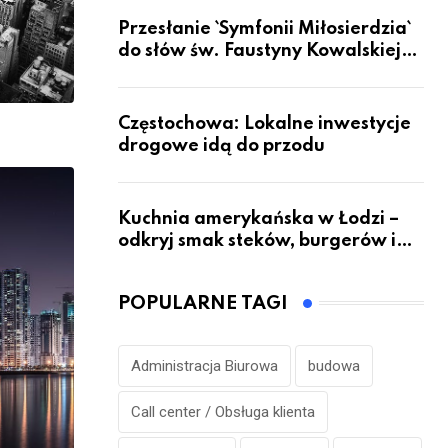
Przesłanie `Symfonii Miłosierdzia`
do słów św. Faustyny Kowalskiej
dotrze do ok. 6 mld ludzi na Ziemi
Częstochowa: Lokalne inwestycje
drogowe idą do przodu
Kuchnia amerykańska w Łodzi –
odkryj smak steków, burgerów i
grillowanych specjałów
POPULARNE TAGI
Administracja Biurowa
budowa
Call center / Obsługa klienta