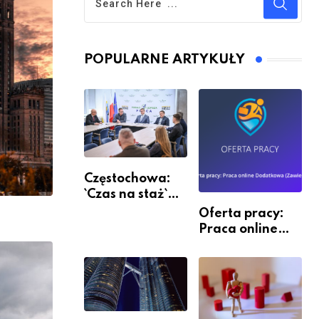
POPULARNE ARTYKUŁY
Częstochowa:
`Czas na staż`
andndash;
Oferta pracy:
ruszył nabór
Praca online
Dodatkowa
(Zawiercie)