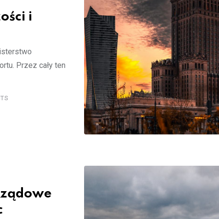
ości i
nisterstwo
rtu. Przez cały ten
TS
 Rządowe
c