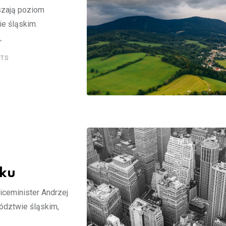
kszają poziom
e śląskim.
.
TS
ę
sku
wiceminister Andrzej
ództwie śląskim,