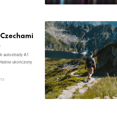
z Czechami
!
ek autostrady A1
łaśnie ukończony.
TS