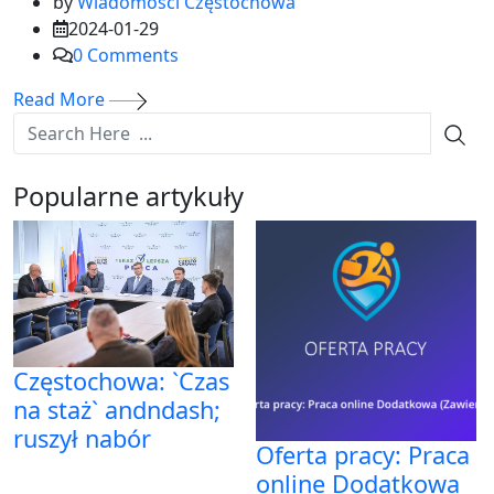
by
Wiadomości Częstochowa
2024-01-29
0
Comments
Read More
Popularne artykuły
Częstochowa: `Czas
na staż` andndash;
ruszył nabór
Oferta pracy: Praca
online Dodatkowa