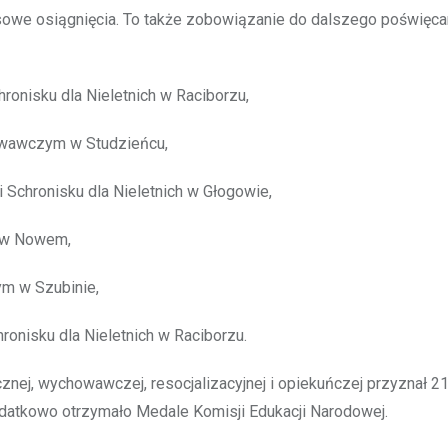
owe osiągnięcia. To także zobowiązanie do dalszego poświęcan
nisku dla Nieletnich w Raciborzu,
owawczym w Studzieńcu,
chronisku dla Nieletnich w Głogowie,
 w Nowem,
m w Szubinie,
onisku dla Nieletnich w Raciborzu.
znej, wychowawczej, resocjalizacyjnej i opiekuńczej przyznał 2
odatkowo otrzymało Medale Komisji Edukacji Narodowej.