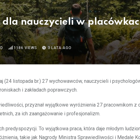
dla nauczycieli w placówkach
AD
1186
VIEWS
3 LATA AGO
iaj (24 listopada br.) 27 wychowawców, nauczycieli i psychologó
oniskach i zakładach poprawczych.
prawiedliwości, przyznał wyjątkowe wyróżnienia 27 pracownikom z
nich, za ich zaangażowanie i profesjonalizm.
h predyspozycji. To wyjątkowa praca, która daje młodym ludzi
nienia, takie jak Nagrody Ministra Sprawiedliwości i Medale Ko