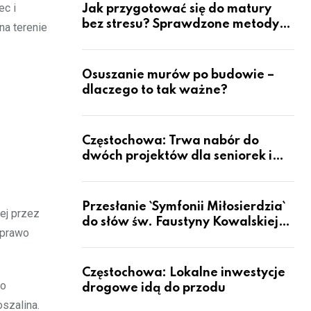
ec i
Jak przygotować się do matury
bez stresu? Sprawdzone metody
na terenie
nauki z kursów w Częstochowie
Osuszanie murów po budowie –
dlaczego to tak ważne?
Częstochowa: Trwa nabór do
dwóch projektów dla seniorek i
seniorów
Przesłanie `Symfonii Miłosierdzia`
ej przez
do słów św. Faustyny Kowalskiej
 prawo
dotrze do ok. 6 mld ludzi na Ziemi
Częstochowa: Lokalne inwestycje
do
drogowe idą do przodu
szalina.