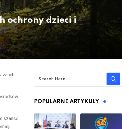
 ochrony dzieci i
w za ich
 ośrodków
POPULARNE ARTYKUŁY
om szansę
misji