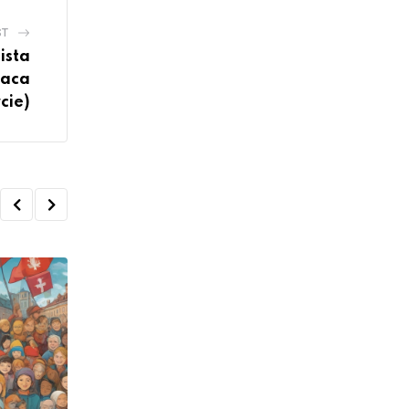
ST
ista
raca
cie)