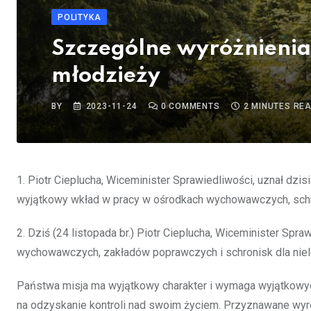
POLITYKA
Szczególne wyróżnienia 
młodzieży
BY
2023-11-24
0
COMMENTS
2 MINUTES RE
1. Piotr Cieplucha, Wiceminister Sprawiedliwości, uznał dzis
wyjątkowy wkład w pracy w ośrodkach wychowawczych, schr
2. Dziś (24 listopada br.) Piotr Cieplucha, Wiceminister S
wychowawczych, zakładów poprawczych i schronisk dla nielet
Państwa misja ma wyjątkowy charakter i wymaga wyjątkowyc
na odzyskanie kontroli nad swoim życiem. Przyznawane wyróż