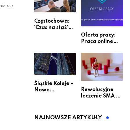
ia się
Częstochowa:
`Czas na staż`
andndash;
Oferta pracy:
ruszył nabór
Praca online
Dodatkowa
(Zawiercie)
Śląskie Koleje –
Rewolucyjne
Nowe
leczenie SMA –
Możliwości
jak wygląda
Podróżowania
przyszłość dla
1
pacjentów?
NAJNOWSZE ARTYKUŁY