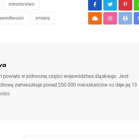
ministerstwo
Pinter
awiedliwości
zmiany
Cloud
StumbleUpon
Print
wa
 powiatu w północnej części województwa śląskiego. Jest
ochowę zamieszkuje ponad 200 000 mieszkańców co daje jej 13
ości.