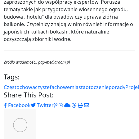
zaproszonych do współpracy ekspertów. Porusza
tematy takie jak przygotowanie wiosennego ogrodu,
budowa ,,hotelu” dla owadów czy uprawa ziół na
balkonie. Czytelnicy znajdą w nim również informacje o
japońskich kulkach bokashi, które naturalnie
oczyszczają zbiorniki wodne.
Źródło wiadomości: pap-mediaroom.pl
Tags:
Częstochowa
czyste
fachowe
miasta
otoczenie
porady
Proje
Share This Post:
Pinterest
Whatsapp
Cloud
StumbleUpon
Print
Share
Facebook
Twitter
via
Email