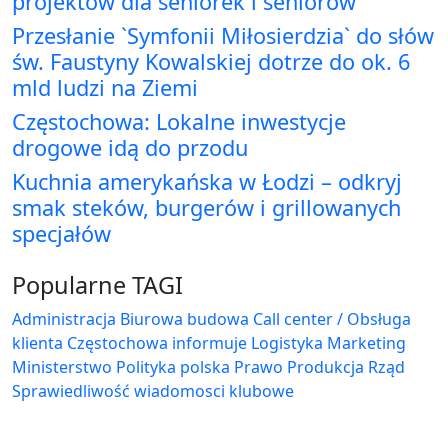
projektów dla seniorek i seniorów
Przesłanie `Symfonii Miłosierdzia` do słów
św. Faustyny Kowalskiej dotrze do ok. 6
mld ludzi na Ziemi
Częstochowa: Lokalne inwestycje
drogowe idą do przodu
Kuchnia amerykańska w Łodzi – odkryj
smak steków, burgerów i grillowanych
specjałów
Popularne TAGI
Administracja Biurowa
budowa
Call center / Obsługa
klienta
Częstochowa
informuje
Logistyka
Marketing
Ministerstwo
Polityka
polska
Prawo
Produkcja
Rząd
Sprawiedliwość
wiadomosci klubowe